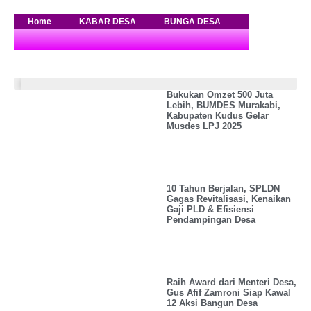
merdesanews.com
Berita
Home
KABAR DESA
BUNGA DESA
PUSTAKA DES
&
Literasi
Desa
Kabar Desa
Bukukan Omzet 500 Juta
Lebih, BUMDES Murakabi,
Kabupaten Kudus Gelar
Musdes LPJ 2025
10 Tahun Berjalan, SPLDN
Gagas Revitalisasi, Kenaikan
Gaji PLD & Efisiensi
Pendampingan Desa
Raih Award dari Menteri Desa,
Gus Afif Zamroni Siap Kawal
12 Aksi Bangun Desa