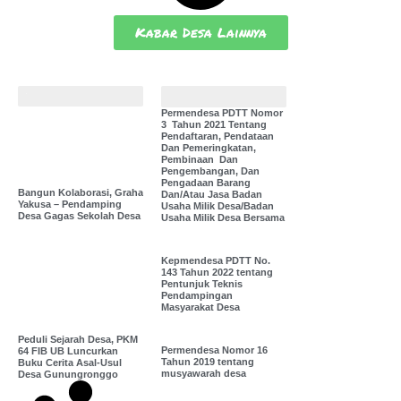
Kabar Desa Lainnya
Bunga Desa
Pustaka Desa
Permendesa PDTT Nomor
3 Tahun 2021 Tentang
Pendaftaran, Pendataan
Dan Pemeringkatan,
Pembinaan Dan
Pengembangan, Dan
Pengadaan Barang
Bangun Kolaborasi, Graha
Dan/Atau Jasa Badan
Yakusa – Pendamping
Usaha Milik Desa/Badan
Desa Gagas Sekolah Desa
Usaha Milik Desa Bersama
Kepmendesa PDTT No.
143 Tahun 2022 tentang
Pentunjuk Teknis
Pendampingan
Masyarakat Desa
Peduli Sejarah Desa, PKM
Permendesa Nomor 16
64 FIB UB Luncurkan
Tahun 2019 tentang
Buku Cerita Asal-Usul
musyawarah desa
Desa Gunungronggo