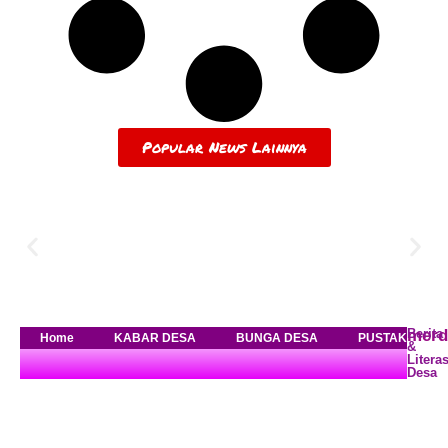
Popular News Lainnya
merd
Berita
Home
KABAR DESA
BUNGA DESA
PUSTAKA DES
&
Literas
Desa