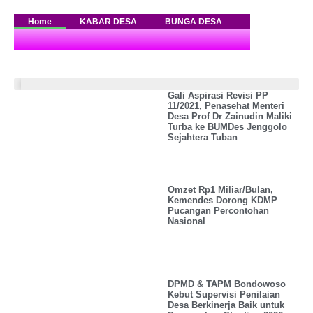
merdesanews.com
Berita
Home
KABAR DESA
BUNGA DESA
PUSTAKA DES
&
Literasi
Desa
Kabar Desa
Gali Aspirasi Revisi PP
11/2021, Penasehat Menteri
Desa Prof Dr Zainudin Maliki
Turba ke BUMDes Jenggolo
Sejahtera Tuban
Omzet Rp1 Miliar/Bulan,
Kemendes Dorong KDMP
Pucangan Percontohan
Nasional
DPMD & TAPM Bondowoso
Kebut Supervisi Penilaian
Desa Berkinerja Baik untuk