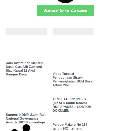
Kabar Desa Lainnya
Bunga Desa
Pustaka Desa
Video
Penjelasan
Diplomasi
Luar
Negeri
Presiden
Prabowo
Raih Award dari Menteri
Desa, Gus Afif Zamroni
Siap Kawal 12 Aksi
Video Tutorial
Bangun Desa
Penggunaan Sistem
Pemeringkatan BUM Desa
Tahun 2026
TEMPLATE RPJMDES
(masa 8 Tahun Kades)
RKP APBDES + CONTOH
DOKUMEN
Support KDMP, Jatim Raih
National Governance
Awards 2026 Kemendagri
Perbup Malang No 184
tahun 2024 tentang