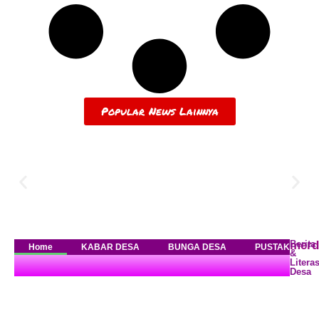
Popular News Lainnya
merd
Berita
Home
KABAR DESA
BUNGA DESA
PUSTAKA DES
&
Literas
Desa