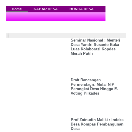
merdesanews.com
Berita
Home
KABAR DESA
BUNGA DESA
PUSTAKA DES
&
Literasi
Desa
Kabar Desa
Seminar Nasional : Menteri
Desa Yandri Susanto Buka
Luas Kolaborasi Kopdes
Merah Putih
Draft Rancangan
Permendagri, Mulai NIP
Perangkat Desa Hingga E-
Voting Pilkades
Prof Zainudin Maliki : Indeks
Desa Kompas Pembangunan
Desa