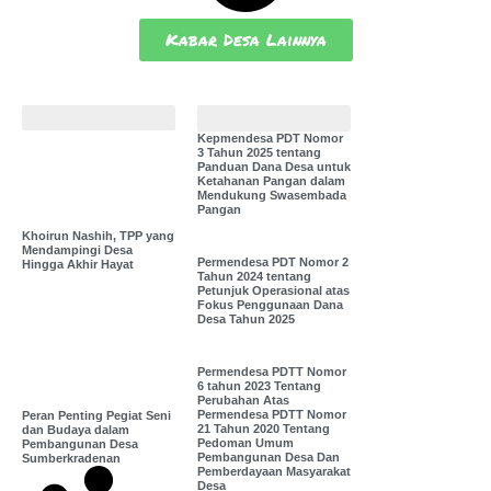
Kabar Desa Lainnya
Bunga Desa
Pustaka Desa
Kepmendesa PDT Nomor
3 Tahun 2025 tentang
Panduan Dana Desa untuk
Ketahanan Pangan dalam
Mendukung Swasembada
Pangan
Khoirun Nashih, TPP yang
Mendampingi Desa
Permendesa PDT Nomor 2
Hingga Akhir Hayat
Tahun 2024 tentang
Petunjuk Operasional atas
Fokus Penggunaan Dana
Desa Tahun 2025
Permendesa PDTT Nomor
6 tahun 2023 Tentang
Perubahan Atas
Permendesa PDTT Nomor
Peran Penting Pegiat Seni
21 Tahun 2020 Tentang
dan Budaya dalam
Pedoman Umum
Pembangunan Desa
Pembangunan Desa Dan
Sumberkradenan
Pemberdayaan Masyarakat
Desa