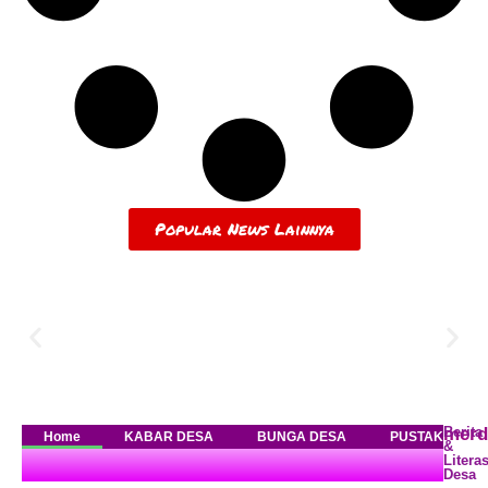
Popular News Lainnya
merd
Berita
Home
KABAR DESA
BUNGA DESA
PUSTAKA DES
&
Literas
Desa