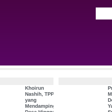
a Desa
Popular Ne
Khoirun
P
Nashih, TPP
M
yang
D
Mendampingi
Y