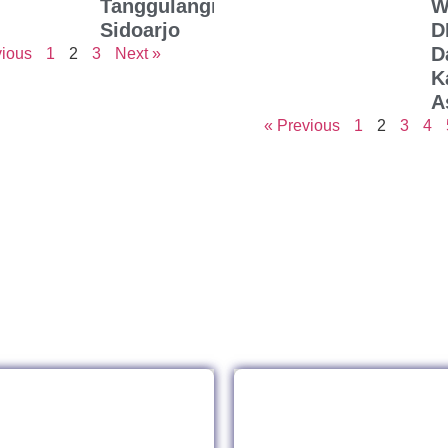
Tanggulangin
W
Sidoarjo
D
D
vious
1
2
3
Next »
K
A
« Previous
1
2
3
4