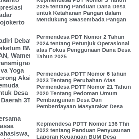
usanto
Kepmendesa PDT Nomor 3 Tahun
2025 tentang Panduan Dana Desa
presiasi
untuk Ketahanan Pangan dalam
adar
Mendukung Swasembada Pangan
ojokerto
Permendesa PDT Nomor 2 Tahun
adiri Debat
2024 tentang Petunjuk Operasional
aketum BM
atas Fokus Penggunaan Dana Desa
AN, Wamen
Tahun 2025
ransmigrasi
iva Yoga
Permendesa PDTT Nomor 6 tahun
orong Aksi
2023 Tentang Perubahan Atas
emuda
Permendesa PDTT Nomor 21 Tahun
ntuk Desa
2020 Tentang Pedoman Umum
 Daerah 3T
Pembangunan Desa Dan
Pemberdayaan Masyarakat Desa
ersama
Kepmendesa PDTT Nomor 136 Thn
assa
2022 tentang Panduan Penyusunan
ahasiswa,
Laporan Keuangan BUM Desa