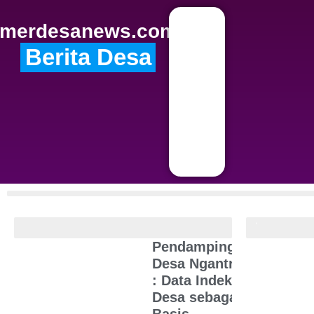
merdesanews.com
Berita Desa
Kabar Desa
Bung
Pendamping
Desa Ngantru
: Data Indeks
Desa sebagai