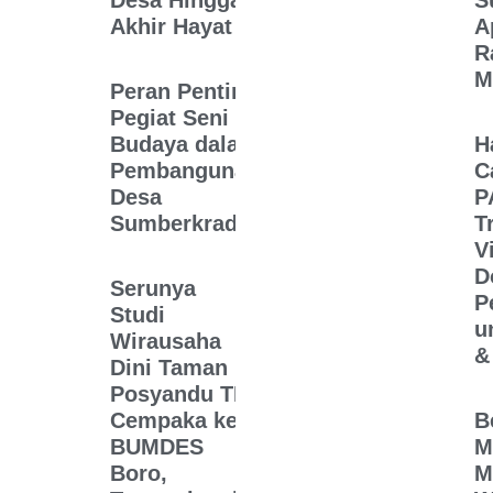
Desa Hingga
S
Akhir Hayat
A
R
M
Peran Penting
Pegiat Seni dan
Budaya dalam
H
Pembangunan
C
Desa
P
Sumberkradenan
T
V
D
Serunya
P
Studi
u
Wirausaha
&
Dini Taman
Posyandu TK
Cempaka ke
B
BUMDES
M
Boro,
M